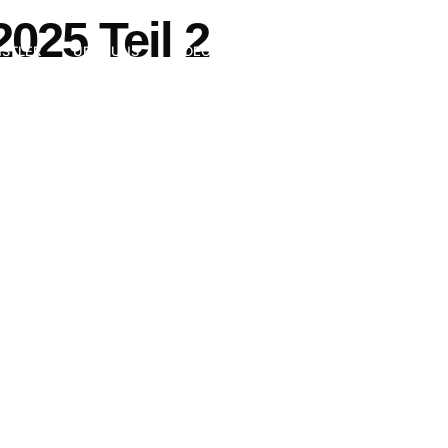
025 Teil 2
STLER
ÜBER UNS
VIDEO
EVENTS
DEUTSCHE SCHLA