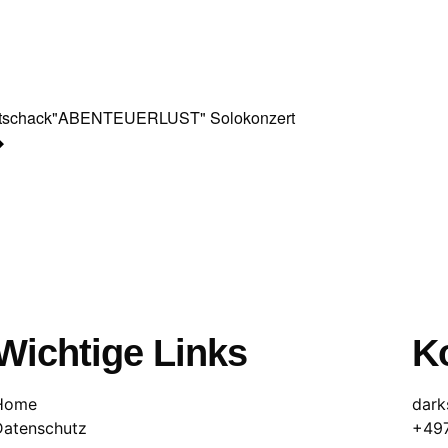
itschack"ABENTEUERLUST" Solokonzert
Wichtige Links
Ko
Home
dark
Datenschutz
+49