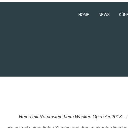
HOME
NEWS
KÜN
Heino mit Rammstein beim Wacken Open Air 2013 –
Heino, mit seiner tiefen Stimme und dem markanten Erschein