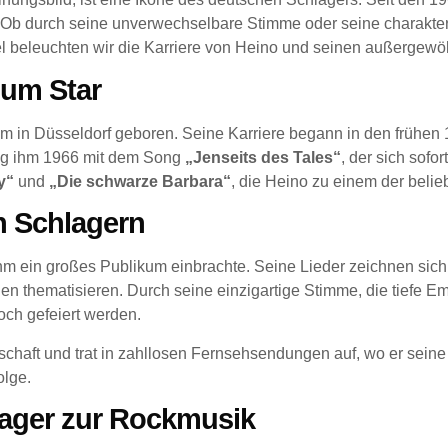
Ob durch seine unverwechselbare Stimme oder seine charakterist
el beleuchten wir die Karriere von Heino und seinen außergewö
zum Star
n Düsseldorf geboren. Seine Karriere begann in den frühen 19
ang ihm 1966 mit dem Song
„Jenseits des Tales“
, der sich sofor
y“
und
„Die schwarze Barbara“
, die Heino zu einem der beli
n Schlagern
 ihm ein großes Publikum einbrachte. Seine Lieder zeichnen sic
n thematisieren. Durch seine einzigartige Stimme, die tiefe Emo
och gefeiert werden.
chaft und trat in zahllosen Fernsehsendungen auf, wo er seine 
olge.
ager zur Rockmusik