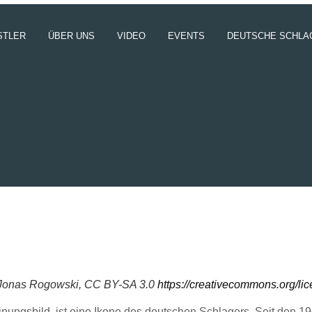
STLER
ÜBER UNS
VIDEO
EVENTS
DEUTSCHE SCHLA
 Jonas Rogowski, CC BY-SA 3.0
https://creativecommons.org/li
ungsbild, ist eine Ikone des deutschen Schlagers. Seit den 196