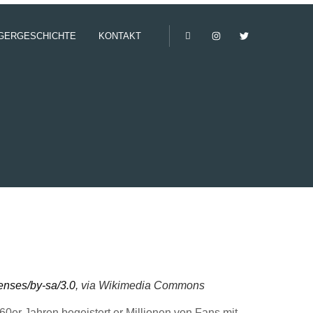
GERGESCHICHTE
KONTAKT
censes/by-sa/3.0
, via Wikimedia Commons
0er Jahren begeistert er Millionen von Fans mit