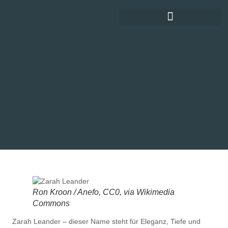
DEUTSCHE SCHLAGERGESCHICHTE
Ron Kroon / Anefo, CC0, via Wikimedia
Commons
Zarah Leander – dieser Name steht für Eleganz, Tiefe und