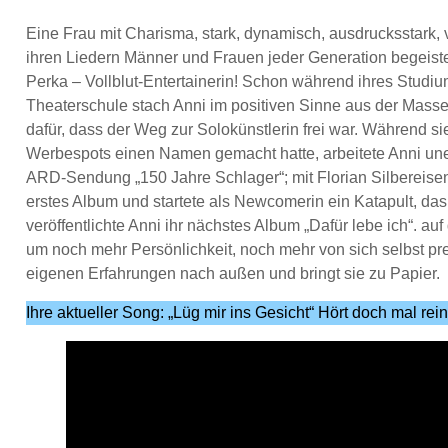
Eine Frau mit Charisma, stark, dynamisch, ausdrucksstark, vie
ihren Liedern Männer und Frauen jeder Generation begeistern 
Perka – Vollblut-Entertainerin! Schon während ihres Studi
Theaterschule stach Anni im positiven Sinne aus der Mass
dafür, dass der Weg zur Solokünstlerin frei war. Während sie
Werbespots einen Namen gemacht hatte, arbeitete Anni une
ARD-Sendung „150 Jahre Schlager“; mit Florian Silbereisen.
erstes Album und startete als Newcomerin ein Katapult, das s
veröffentlichte Anni ihr nächstes Album „Dafür lebe ich“. au
um noch mehr Persönlichkeit, noch mehr von sich selbst p
eigenen Erfahrungen nach außen und bringt sie zu Papier.
Ihre aktueller Song: „Lüg mir ins Gesicht“ Hört doch mal rein