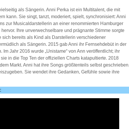
lseitig als Sängerin. Anni Perka ist ein Multitalent, die mit
kann. Sie singt, tanzt, moderiert, spielt, synchronisiert: Anni
ums zur Musicaldarstellerin an einer renommierten Hamburger
e hervor. Ihre unverwechselbare und prägnante Stimme sorgte
 sich bereits als Kind als Darstellerin verschiedener
rmüdlich als Sängerin. 2015 gab Anni ihr Fernsehdebüt in der
 Im Jahr 2016 wurde „Unistame“ von Ann veröffentlicht; ihr
ie in die Top Ten der offiziellen Charts katapultierte. 2018
f dem Markt. Anni hat ihre Songs größtenteils selbst geschrieben
reiszugeben. Sie wendet ihre Gedanken, Gefühle sowie ihre
: