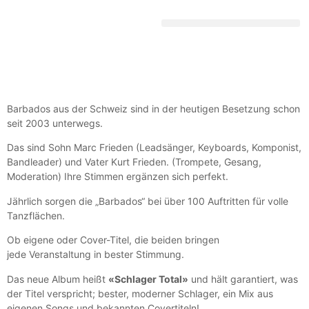
DEUTSCHE SCHLAGERGESCHICHTE
Barbados aus der Schweiz sind in der heutigen Besetzung schon
seit 2003 unterwegs.
Das sind Sohn Marc Frieden (Leadsänger, Keyboards, Komponist,
Bandleader) und Vater Kurt Frieden. (Trompete, Gesang,
Moderation) Ihre Stimmen ergänzen sich perfekt.
Jährlich sorgen die „Barbados“ bei über 100 Auftritten für volle
Tanzflächen.
Ob eigene oder Cover-Titel, die beiden bringen
jede Veranstaltung in bester Stimmung.
Das neue Album heißt
«Schlager Total»
und hält garantiert, was
der Titel verspricht; bester, moderner Schlager, ein Mix aus
eigenen Songs und bekannten Covertiteln!