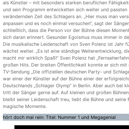
als Künstler – mit besonders starken beruflichen Fähigkei
und sein Programm entwickelten sich weiter und passten s
verändernden Zeit des Schlagers an. „Hier muss man versu
anpassen und es noch einmal versuchen“, sagt der Sänger.
schließlich, dass die Person vor der Bühne diesen Moment
sich daran erinnert. Gesunder Egoismus muss immer in de
Die musikalische Leidenschaft von Sven Polenz ist Jahr 
wächst weiter. „Es ist eine ständige Weiterentwicklung, di
macht mir wirklich Spaß!“ Sven Polenz hat „Fernseherfah
großen Hits. Der breiten Öffentlichkeit konnte er sich mit 
TV-Sendung „Die offiziellen deutschen Party- und Schlage
war einer der Künstler auf der Bühne einer der erfolgreich
Deutschlands „Schlager Olymp“ in Berlin. Aber auch bei k
tritt der Sänger gerne auf. Auf kleinen und großen Bühnen 
bleibt seiner Leidenschaft treu, liebt die Bühne und seine
magische Momente.
hört doch mal rein: Titel: Nummer 1 und Megagenial