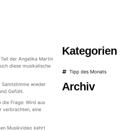
STLER
ÜBER UNS
VIDEO
EVENTS
DEUTSCHE SCHLA
Kategorien
Teil der Angelika Martin
auch diese musikalische
Tipp des Monats
Archiv
e Samtstimme wieder
und Gefühl.
h die Frage: Wird aus
r verbrachten, eine
ten Musikvideo kehrt