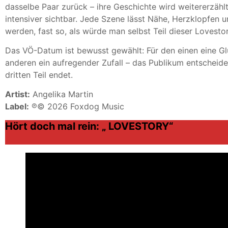
dasselbe Paar zurück – ihre Geschichte wird weitererzählt
intensiver sichtbar. Jede Szene lässt Nähe, Herzklopfen 
werden, fast so, als würde man selbst Teil dieser Lovestor
Das VÖ-Datum ist bewusst gewählt: Für den einen eine Gl
anderen ein aufregender Zufall – das Publikum entscheide
dritten Teil endet.
Artist:
Angelika Martin
Label:
℗© 2026 Foxdog Music
Hört doch mal rein: „ LOVESTORY“