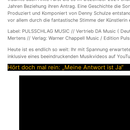
Jahren Beziehung ihren Antrag. Eine Geschichte die So
Produziert und Komponiert von Denny Schulze entstand
vor allem durch die fantastische Stimme der Künstlerin e
Label: PULSSCHLAG MUSIC // Vertrieb DA Music ( Deuts
Mertens // Verlag: Warner Chappell Music / Edition Puls
Heute ist es endlich so weit: Ihr mit Spannung erwarte
inklusive eines beeindruckenden Musikvideos auf YouT
Hört doch mal rein: „Meine Antwort ist Ja“