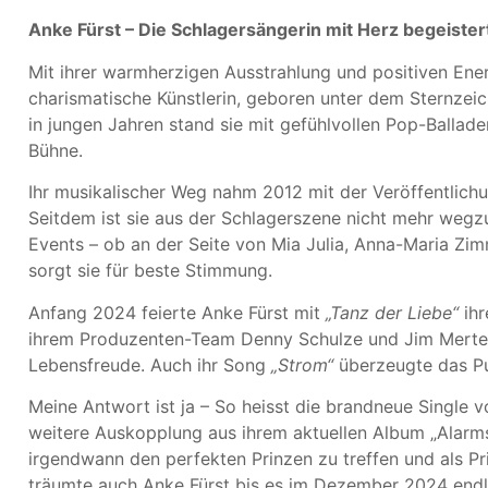
Anke Fürst – Die Schlagersängerin mit Herz begeister
Mit ihrer warmherzigen Ausstrahlung und positiven Energ
charismatische Künstlerin, geboren unter dem Sternzeich
in jungen Jahren stand sie mit gefühlvollen Pop-Ballad
Bühne.
Ihr musikalischer Weg nahm 2012 mit der Veröffentlich
Seitdem ist sie aus der Schlagerszene nicht mehr wegz
Events – ob an der Seite von Mia Julia, Anna-Maria Zim
sorgt sie für beste Stimmung.
Anfang 2024 feierte Anke Fürst mit
„Tanz der Liebe“
ihr
ihrem Produzenten-Team Denny Schulze und Jim Mertens
Lebensfreude. Auch ihr Song
„Strom“
überzeugte das Pu
Meine Antwort ist ja – So heisst die brandneue Single 
weitere Auskopplung aus ihrem aktuellen Album „Alarms
irgendwann den perfekten Prinzen zu treffen und als Pr
träumte auch Anke Fürst bis es im Dezember 2024 endli