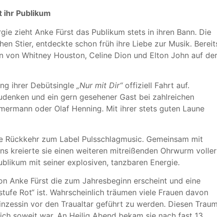
t ihr Publikum
ie zieht Anke Fürst das Publikum stets in ihren Bann. Die
en Stier, entdeckte schon früh ihre Liebe zur Musik. Bereit
en von Whitney Houston, Celine Dion und Elton John auf de
ung ihrer Debütsingle
„Nur mit Dir“
offiziell Fahrt auf.
udenken und ein gern gesehener Gast bei zahlreichen
mermann oder Olaf Henning. Mit ihrer stets guten Laune
e Rückkehr zum Label Pulsschlagmusic. Gemeinsam mit
 kreierte sie einen weiteren mitreißenden Ohrwurm voller
blikum mit seiner explosiven, tanzbaren Energie.
von Anke Fürst die zum Jahresbeginn erscheint und eine
tufe Rot“ ist. Wahrscheinlich träumen viele Frauen davon
inzessin vor den Traualtar geführt zu werden. Diesen Trau
ch soweit war. An Heilig Abend bekam sie nach fast 13