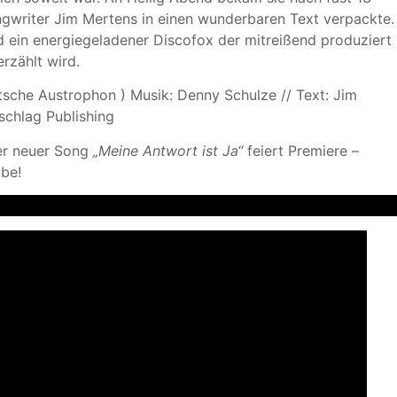
ngwriter Jim Mertens in einen wunderbaren Text verpackte.
 ein energiegeladener Discofox der mitreißend produziert
rzählt wird.
che Austrophon ) Musik: Denny Schulze // Text: Jim
schlag Publishing
ter neuer Song
„Meine Antwort ist Ja“
feiert Premiere –
ube!