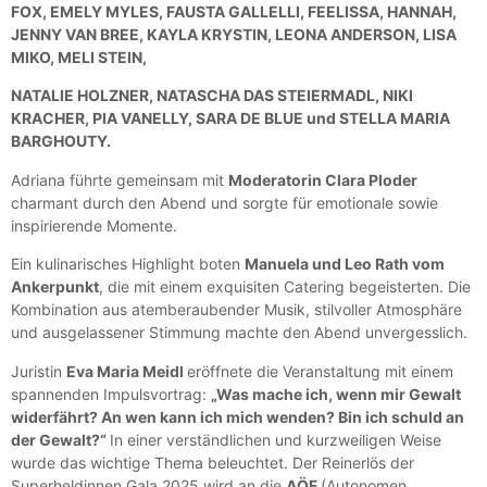
FOX, EMELY MYLES, FAUSTA GALLELLI, FEELISSA, HANNAH,
JENNY VAN BREE, KAYLA KRYSTIN, LEONA ANDERSON, LISA
MIKO, MELI STEIN,
NATALIE HOLZNER, NATASCHA DAS STEIERMADL, NIKI
KRACHER, PIA VANELLY, SARA DE BLUE und STELLA MARIA
BARGHOUTY.
Adriana führte gemeinsam mit
Moderatorin Clara Ploder
charmant durch den Abend und sorgte für emotionale sowie
inspirierende Momente.
Ein kulinarisches Highlight boten
Manuela und Leo Rath vom
Ankerpunkt
, die mit einem exquisiten Catering begeisterten. Die
Kombination aus atemberaubender Musik, stilvoller Atmosphäre
und ausgelassener Stimmung machte den Abend unvergesslich.
Juristin
Eva Maria Meidl
eröffnete die Veranstaltung mit einem
spannenden Impulsvortrag:
„Was mache ich, wenn mir Gewalt
widerfährt? An wen kann ich mich wenden? Bin ich schuld an
der Gewalt?“
In einer verständlichen und kurzweiligen Weise
wurde das wichtige Thema beleuchtet. Der Reinerlös der
Superheldinnen Gala 2025 wird an die
AÖF
(Autonomen