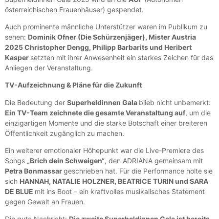
österreichischen Frauenhäuser) gespendet.
Auch prominente männliche Unterstützer waren im Publikum zu
sehen:
Dominik Ofner (Die Schürzenjäger), Mister Austria
2025 Christopher Dengg, Philipp Barbarits und Heribert
Kasper
setzten mit ihrer Anwesenheit ein starkes Zeichen für das
Anliegen der Veranstaltung.
TV-Aufzeichnung & Pläne für die Zukunft
Die Bedeutung der
Superheldinnen Gala
blieb nicht unbemerkt:
Ein TV-Team zeichnete die gesamte Veranstaltung auf
, um die
einzigartigen Momente und die starke Botschaft einer breiteren
Öffentlichkeit zugänglich zu machen.
Ein weiterer emotionaler Höhepunkt war die Live-Premiere des
Songs
„Brich dein Schweigen“
, den ADRIANA gemeinsam mit
Petra Bonmassar
geschrieben hat. Für die Performance holte sie
sich
HANNAH, NATALIE HOLZNER, BEATRICE TURIN und SARA
DE BLUE
mit ins Boot – ein kraftvolles musikalisches Statement
gegen Gewalt an Frauen.
Die gute Nachricht:
Die zweite Superheldinnen Gala ist bereits