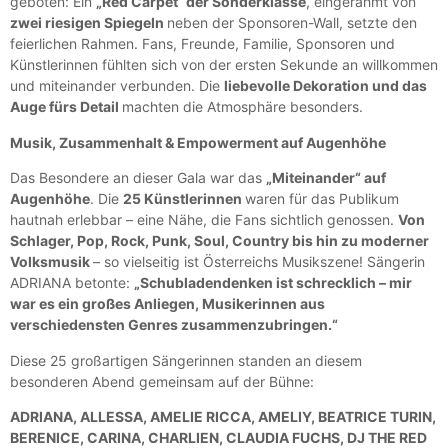
geboten: Ein
„Red Carpet“ der Sonderklasse
, eingerahmt von
zwei riesigen Spiegeln
neben der Sponsoren-Wall, setzte den
feierlichen Rahmen. Fans, Freunde, Familie, Sponsoren und
Künstlerinnen fühlten sich von der ersten Sekunde an willkommen
und miteinander verbunden. Die
liebevolle Dekoration und das
Auge fürs Detail
machten die Atmosphäre besonders.
Musik, Zusammenhalt & Empowerment auf Augenhöhe
Das Besondere an dieser Gala war das
„Miteinander“ auf
Augenhöhe
. Die
25 Künstlerinnen
waren für das Publikum
hautnah erlebbar – eine Nähe, die Fans sichtlich genossen.
Von
Schlager, Pop, Rock, Punk, Soul, Country bis hin zu moderner
Volksmusik
– so vielseitig ist Österreichs Musikszene! Sängerin
ADRIANA betonte:
„Schubladendenken ist schrecklich – mir
war es ein großes Anliegen, Musikerinnen aus
verschiedensten Genres zusammenzubringen.“
Diese 25 großartigen Sängerinnen standen an diesem
besonderen Abend gemeinsam auf der Bühne:
ADRIANA, ALLESSA, AMELIE RICCA, AMELIY, BEATRICE TURIN,
BERENICE, CARINA, CHARLIEN, CLAUDIA FUCHS, DJ THE RED