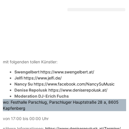
DEUTSCHE SCHLAGERGESCHICHTE
mit folgenden tollen Künstler:
Swengelbert
https://www.swengelbert.at/
Jelfi
https://www.jelfi.de/
Nancy Su
https://www.facebook.com/NancySuMusic
Denise Repolusk
https://www.deniserepolusk.at/
Moderation DJ-Erich Fuchs
wo: Festhalle Parschlug, Parschluger Hauptstraße 28 a, 8605
Kapfenberg
von 17:00 bis 00:00 Uhr
nähere Informationen:
https://www.deniserepolusk.at/Termine/