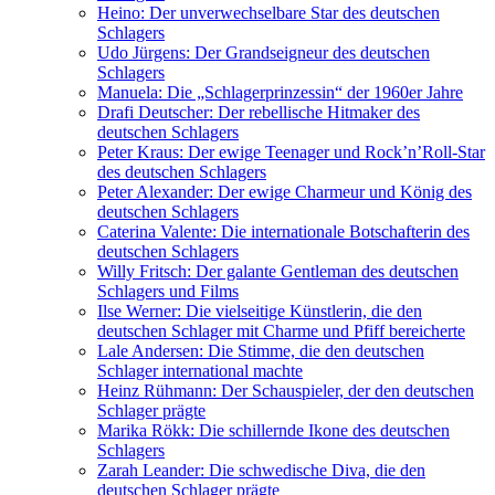
Heino: Der unverwechselbare Star des deutschen
Schlagers
Udo Jürgens: Der Grandseigneur des deutschen
Schlagers
Manuela: Die „Schlagerprinzessin“ der 1960er Jahre
Drafi Deutscher: Der rebellische Hitmaker des
deutschen Schlagers
Peter Kraus: Der ewige Teenager und Rock’n’Roll-Star
des deutschen Schlagers
Peter Alexander: Der ewige Charmeur und König des
deutschen Schlagers
Caterina Valente: Die internationale Botschafterin des
deutschen Schlagers
Willy Fritsch: Der galante Gentleman des deutschen
Schlagers und Films
Ilse Werner: Die vielseitige Künstlerin, die den
deutschen Schlager mit Charme und Pfiff bereicherte
Lale Andersen: Die Stimme, die den deutschen
Schlager international machte
Heinz Rühmann: Der Schauspieler, der den deutschen
Schlager prägte
Marika Rökk: Die schillernde Ikone des deutschen
Schlagers
Zarah Leander: Die schwedische Diva, die den
deutschen Schlager prägte