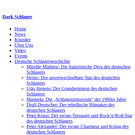
Zum
Inhalt
springen
Dark Schlager
Home
News
Künstler
Über Uns
Video
Events
Deutsche Schlagergeschichte
Mireille Mathieu: Die französische Diva des deutschen
Schlagers
Heino: Der unverwechselbare Star des deutschen
Schlagers
Udo Jürgens: Der Grandseigneur des deutschen
Schlagers
Manuela: Die „Schlagerprinzessin“ der 1960er Jahre
Drafi Deutscher: Der rebellische Hitmaker des
deutschen Schlagers
Peter Kraus: Der ewige Teenager und Rock’n’Roll-Star
des deutschen Schlagers
Peter Alexander: Der ewige Charmeur und König des
deutschen Schlagers