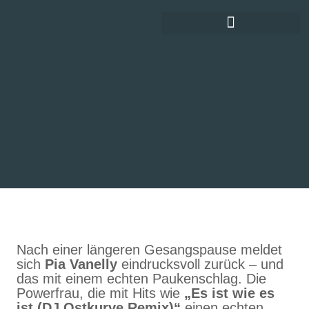
DEUTSCHE SCHLAGERGESCHICHTE
Nach einer längeren Gesangspause meldet
sich
Pia Vanelly
eindrucksvoll zurück – und
das mit einem echten Paukenschlag. Die
Powerfrau, die mit Hits wie
„Es ist wie es
ist (DJ Ostkurve Remix)“
einen echten