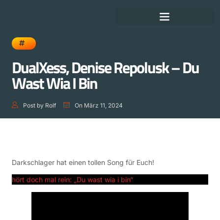
DEUTSCHE SCHLAGERGESCHICHTE
DualXess, Denise Repolusk – Du
Wast Wia I Bin
Post by
Rolf
On
März 11, 2024
Darkschlager hat einen tollen Song für Euch!
hört doch mal rein: „Du wast wia i bin“