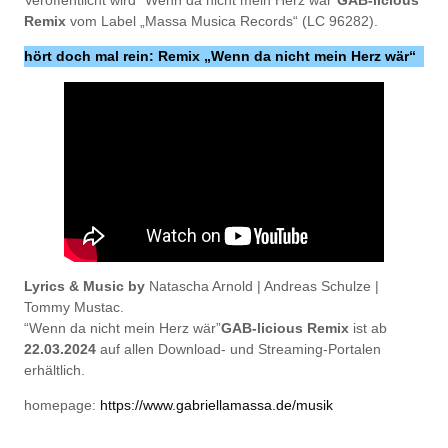
Remix
vom Label „Massa Musica Records“ (LC 96282).
hört doch mal rein: Remix „Wenn da nicht mein Herz wär“
Lyrics & Music by
Natascha Arnold | Andreas Schulze |
Tommy Mustac.
“Wenn da nicht mein Herz wär”
GAB-licious Remix
ist ab
22.03.2024
auf allen Download- und Streaming-Portalen
erhältlich.
homepage:
https://www.gabriellamassa.de/musik