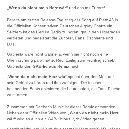
„Wenn da nicht mein Herz wär“
und das mit Furore!
Bereits am ersten Release-Tag stieg der Song auf Platz 43 in
die Offiziellen Konservativen Deutschen Airplay Charts ein.
Seitdem ist das Lied im Radio zu hören, gut in den Hitparaden
vertreten und begeistert die Zuhörer, Fans, Fachleute und
DJ’s.
Gabriella wäre nicht Gabriella, wenn sie nicht noch eine
Überraschung parat hätte. Rechtzeitig zum Frühling schiebt
Gabriella den
GAB-licious Remix
nach.
„
Wenn da nicht mein Herz wär
“ spricht über den Mut, auf
sein Gefühl zu hören und ihm zu folgen. Die frischen,
belebenden Beats animieren die Leute sofort, die Tanz-Fläche
zu stürmen.
Zusammen mit Deebach.Music ist dieser Remix entstanden.
Neben dem Offiziellen Video von
„Wenn da nicht mein Herz
wär“
wird es auch ein GAB-Licious Lyric-Video geben.
Veröffentlicht wird “Wenn da nicht mein Herz wär”
GAB-licious