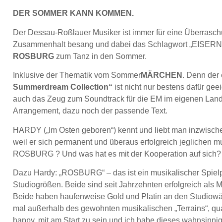
DER SOMMER KANN KOMMEN.
Der Dessau-Roßlauer Musiker ist immer für eine Überrasch
Zusammenhalt besang und dabei das Schlagwort „EISERN“ z
ROSBURG
zum Tanz in den Sommer.
Inklusive der Thematik vom Sommer
MÄRCHEN
. Denn der
Summerdream Collection“
ist nicht nur bestens dafür gee
auch das Zeug zum Soundtrack für die EM im eigenen Land
Arrangement, dazu noch der passende Text.
HARDY („Im Osten geboren“) kennt und liebt man inzwische
weil er sich permanent und überaus erfolgreich jeglichen 
ROSBURG ? Und was hat es mit der Kooperation auf sich?
Dazu Hardy: „ROSBURG“ – das ist ein musikalischer Spielp
Studiogrößen. Beide sind seit Jahrzehnten erfolgreich als 
Beide haben haufenweise Gold und Platin an den Studiowä
mal außerhalb des gewohnten musikalischen „Terrains“, qua
happy, mit am Start zu sein und ich habe dieses wahnsinni