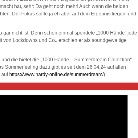
acht hat, sehr: Da geht noch mehr! Auch wenn die beiden
en. Der Fokus sollte ja eh aber auf dem Ergebnis liegen, und
u gar nicht ist. Denn schon einmal spendete „1000 Hände“ jede
eit von Lockdowns und Co., erschien er als soundgewaltige
n und die bietet die „1000 Hände – Summerdream Collection“.
as Sommerfeeling dazu gibt es seit dem 26.04.24 auf allen
 auf
https://www.hardy-online.de/summerdream/
)