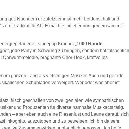
ung gut: Nachdem er zuletzt einmal mehr Leidenschaft und
um Prädikat für ALLE machte, bittet er nun gemeinsam mit
 energiegeladene Dancepop Kracher „
1000 Hände –
ignet, jede Party in Schwung zu bringen, sondern hat tatsächlic
: Ohrwurmmelodie, prägnante Chor-Hook, kraftvolles
n im ganzen Land als vielseitigen Musiker. Auch und gerade,
musikalischen Schubladen verweigert. Wer oder was aber ist
latz, frisch geschaffen von zwei genialen wie sympathischen
Musiker und Produzenten für diverse namhafte Musikacts tätig.
nden – aber eben auch eine Riesenlust und Laune darauf, sich
si inkognito, auszutoben und zu beweisen. Ich bin da sehr
g kreative Zusammenwirken unglaublich genossen. Ich hoffe