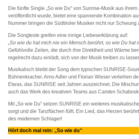
Die fünfte Single „So wie Du“ von Sunrise-Musik aus ihrem
veröffentlicht wurde, bietet eine spannende Kombination au
Nummer bringen die Südtiroler Musiker nicht nur Schwung a
Die Songtexte greifen eine innige Liebeserklärung auf:
„So wie du hat mich nie ein Mensch berührt, so wie Du hat m
Gefühlvolle Zeilen, die durch ihre Direktheit und Wärme b
regelrecht dazu einlädt, sich von der Musik treiben zu lasse
Musikalisch bleibt der Song dem typischen SUNRISE-Sound 
Bühnenkracher. Arno Adler und Florian Wieser verleihen 
Etwas, das SUNRISE seit Jahren auszeichnet. Die Mischung 
auch das Werk des kreativen Teams aus Carsten Schabosky 
Mit „So wie Du“ setzen SUNRISE ein weiteres musikalisches 
sorgt und die Tanzflächen füllt. Ein Lied, das Herzen berüh
des modernen Schlager!
Hört doch mal rein: „So wie du“