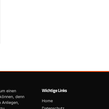
Wichtige Links
Zum einen
 können, denn
Home
n Anliegen,
 zu
Datenschutz