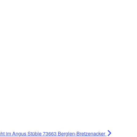
ht im Angus Stüble 73663 Berglen-Bretzenacker