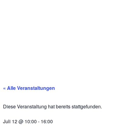
HOME
NEWS
KÜN
Schlagerfrühschop
Döckingen
« Alle Veranstaltungen
Diese Veranstaltung hat bereits stattgefunden.
Juli 12
@
10:00
-
16:00