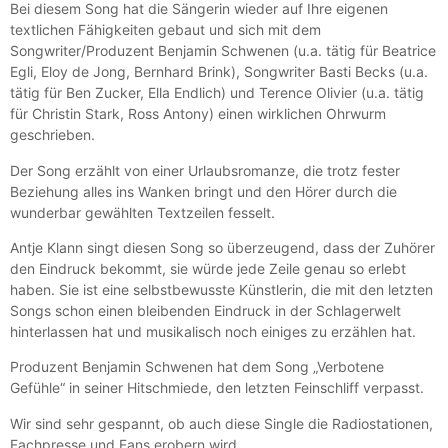
Bei diesem Song hat die Sängerin wieder auf Ihre eigenen
textlichen Fähigkeiten gebaut und sich mit dem
Songwriter/Produzent Benjamin Schwenen (u.a. tätig für Beatrice
Egli, Eloy de Jong, Bernhard Brink), Songwriter Basti Becks (u.a.
tätig für Ben Zucker, Ella Endlich) und Terence Olivier (u.a. tätig
für Christin Stark, Ross Antony) einen wirklichen Ohrwurm
geschrieben.
Der Song erzählt von einer Urlaubsromanze, die trotz fester
Beziehung alles ins Wanken bringt und den Hörer durch die
wunderbar gewählten Textzeilen fesselt.
Antje Klann singt diesen Song so überzeugend, dass der Zuhörer
den Eindruck bekommt, sie würde jede Zeile genau so erlebt
haben. Sie ist eine selbstbewusste Künstlerin, die mit den letzten
Songs schon einen bleibenden Eindruck in der Schlagerwelt
hinterlassen hat und musikalisch noch einiges zu erzählen hat.
Produzent Benjamin Schwenen hat dem Song „Verbotene
Gefühle“ in seiner Hitschmiede, den letzten Feinschliff verpasst.
Wir sind sehr gespannt, ob auch diese Single die Radiostationen,
Fachpresse und Fans erobern wird.