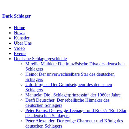
Zum
Inhalt
springen
Dark Schlager
Home
News
Künstler
Über Uns
Video
Events
Deutsche Schlagergeschichte
Mireille Mathieu: Die französische Diva des deutschen
Schlagers
Heino: Der unverwechselbare Star des deutschen
Schlagers
Udo Jürgens: Der Grandseigneur des deutschen
Schlagers
Manuela: Die „Schlagerprinzessin“ der 1960er Jahre
Drafi Deutscher: Der rebellische Hitmaker des
deutschen Schlagers
Peter Kraus: Der ewige Teenager und Rock’n’Roll-Star
des deutschen Schlagers
Peter Alexander: Der ewige Charmeur und König des
deutschen Schlagers