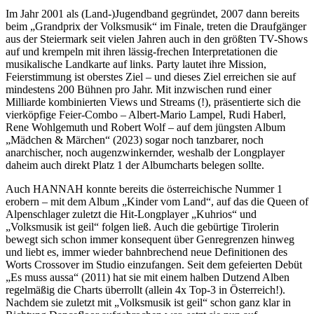
Im Jahr 2001 als (Land-)Jugendband gegründet, 2007 dann bereits
beim „Grandprix der Volksmusik“ im Finale, treten die Draufgänger
aus der Steiermark seit vielen Jahren auch in den größten TV-Shows
auf und krempeln mit ihren lässig-frechen Interpretationen die
musikalische Landkarte auf links. Party lautet ihre Mission,
Feierstimmung ist oberstes Ziel – und dieses Ziel erreichen sie auf
mindestens 200 Bühnen pro Jahr. Mit inzwischen rund einer
Milliarde kombinierten Views und Streams (!), präsentierte sich die
vierköpfige Feier-Combo – Albert-Mario Lampel, Rudi Haberl,
Rene Wohlgemuth und Robert Wolf – auf dem jüngsten Album
„Mädchen & Märchen“ (2023) sogar noch tanzbarer, noch
anarchischer, noch augenzwinkernder, weshalb der Longplayer
daheim auch direkt Platz 1 der Albumcharts belegen sollte.
Auch HANNAH konnte bereits die österreichische Nummer 1
erobern – mit dem Album „Kinder vom Land“, auf das die Queen of
Alpenschlager zuletzt die Hit-Longplayer „Kuhrios“ und
„Volksmusik ist geil“ folgen ließ. Auch die gebürtige Tirolerin
bewegt sich schon immer konsequent über Genregrenzen hinweg
und liebt es, immer wieder bahnbrechend neue Definitionen des
Worts Crossover im Studio einzufangen. Seit dem gefeierten Debüt
„Es muss aussa“ (2011) hat sie mit einem halben Dutzend Alben
regelmäßig die Charts überrollt (allein 4x Top-3 in Österreich!).
Nachdem sie zuletzt mit „Volksmusik ist geil“ schon ganz klar in