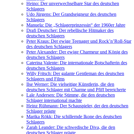
Heino: Der unverwechselbare Star des deutschen
Schlagers
Udo Jürgens: Der Grandseigneur des deutschen
Schlagers
Manuela: Die „Schlagerprinzessin“ der 1960er Jahre
Drafi Deutscher: Der rebellische Hitmaker des
deutschen Schlagers
Peter Kraus: Der ewige Teenager und Rock’n’Roll-Star
des deutschen Schlagers
Peter Alexander: Der ewige Charmeur und König des
deutschen Schlagers
Caterina Valente: Die internationale Botschafterin des
deutschen Schlagers
Willy Fritsch: Der galante Gentleman des deutschen
Schlagers und Films
Ilse Werner: Die vielseitige Künstlerin, die den
deutschen Schlager mit Charme und Pfiff bereicherte
Lale Andersen: Die Stimme, die den deutschen
Schlager international machte
Heinz Rühmann: Der Schauspieler, der den deutschen
Schlager prägte
Marika Rökk: Die schillernde Ikone des deutschen
Schlagers
Zarah Leander: Die schwedische Diva, die den
deutschen Schlager prägte