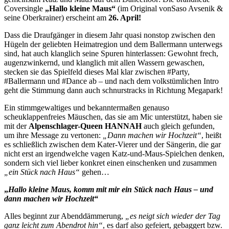
Coversingle
„Hallo kleine Maus“
(im Original vonSaso Avsenik &
seine Oberkrainer) erscheint am
26. April!
Dass die Draufgänger in diesem Jahr quasi nonstop zwischen den
Hügeln der geliebten Heimatregion und dem Ballermann unterwegs
sind, hat auch klanglich seine Spuren hinterlassen: Gewohnt frech,
augenzwinkernd, und klanglich mit allen Wassern gewaschen,
stecken sie das Spielfeld dieses Mal klar zwischen #Party,
#Ballermann und #Dance ab – und nach dem volkstümlichen Intro
geht die Stimmung dann auch schnurstracks in Richtung Megapark!
Ein stimmgewaltiges und bekanntermaßen genauso
scheuklappenfreies Mäuschen, das sie am Mic unterstützt, haben sie
mit der
Alpenschlager-Queen HANNAH
auch gleich gefunden,
um ihre Message zu vertonen:
„Dann machen wir Hochzeit“
, heißt
es schließlich zwischen dem Kater-Vierer und der Sängerin, die gar
nicht erst an irgendwelche vagen Katz-und-Maus-Spielchen denken,
sondern sich viel lieber konkret einen einschenken und zusammen
„ein Stück nach Haus“
gehen…
„
Hallo kleine Maus, komm mit mir ein Stück nach Haus – und
dann machen wir Hochzeit“
Alles beginnt zur Abenddämmerung,
„es neigt sich wieder der Tag
ganz leicht zum Abendrot hin“
, es darf also gefeiert, gebaggert bzw.