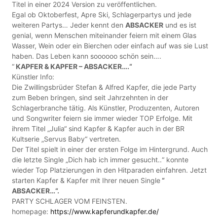
Titel in einer 2024 Version zu veröffentlichen.
Egal ob Oktoberfest, Apre Ski, Schlagerpartys und jede
weiteren Partys… Jeder kennt den
ABSACKER
und es ist
genial, wenn Menschen miteinander feiern mit einem Glas
Wasser, Wein oder ein Bierchen oder einfach auf was sie Lust
haben. Das Leben kann soooooo schön sein….
“
KAPFER & KAPFER – ABSACKER….“
Künstler Info:
Die Zwillingsbrüder Stefan & Alfred Kapfer, die jede Party
zum Beben bringen, sind seit Jahrzehnten in der
Schlagerbranche tätig. Als Künstler, Produzenten, Autoren
und Songwriter feiern sie immer wieder TOP Erfolge. Mit
ihrem Titel „Julia“ sind Kapfer & Kapfer auch in der BR
Kultserie „Servus Baby“ vertreten.
Der Titel spielt in einer der ersten Folge im Hintergrund. Auch
die letzte Single „Dich hab ich immer gesucht..“ konnte
wieder Top Platzierungen in den Hitparaden einfahren. Jetzt
starten Kapfer & Kapfer mit Ihrer neuen Single
“
ABSACKER…“.
PARTY SCHLAGER VOM FEINSTEN.
homepage:
https://www.kapferundkapfer.de/