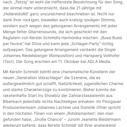
nach. „Fetzig“ ist wohl die treffendste Bezeichnung für den Song,
der einmal mehr unterstreicht, dass die 21-jährige mit
„Hollareidolliö“ ganz unzureichend beschrieben ist. Nicht nur
dank ihrer rockigen, bisweilen auch kratzig-souligen Stimme,
sondern auch wegen des gelungenen Arrangements mit jeder
Menge fetter Gitarrensounds, die sich geschickt mit den
Registern von Kerstin Schmidts Harmonika mischen. „Bussi Bussi
per favore“ hat Drive und kann jede „Schlager-Party“ richtig
aufpeppen. Das gelungene Arrangement verdankt die Single
Johannes Riedelsberger (Komposition) und Hansjoerg Voithofer
(Text). Der Song erschien am 11. Oktober bei ADLA Media.
Mit Kerstin Schmidt betritt eine charismatische Künstlerin der
neuen „Generation Volxschlager“ die Szenerie, die es
außergewöhnlich gut schafft, Natürlichkeit, jugendlichen Charme
und starke Charakterzüge zu kombinieren. Bisher konnte der
raketenhafte Start ins Showbiz der Zahnarztassistentin aus
Biberbach jedenfalls nichts Nachteiliges anhaben. Ihr Pinzgauer
Produzententeam Johannes Lechner und Dominik Ofner spricht
in den höchsten Tönen von einem „Rohdiamanten“, den man
gefunden habe, „Große Chance“ – Jurorin Jeanette Biedermann
wiederum befand, dass Kerstin Schmidt mit ihrer ansteckend