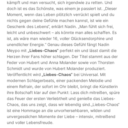
kämpft und man versucht, sich irgendwie zu retten. Und
doch ist es das Schönste, was einem je passiert ist. „Dieser
Moment, wenn das Leben plötzlich verrückt spielt und du
nichts gegen deine Gefühle machen kannst, ist wie ein
Geschenk des Lebens“, erklärt Nadin. „Man fühlt sich frei,
leicht und unbeschwert – als könnte man alles schaffen. Es
ist, als wäre man wieder 16, voller Glücksendorphine und
unendlicher Energie.“ Genau dieses Gefühl fängt Nadin
Meypo mit
„Liebes-Chaos“
perfekt ein und lässt damit die
Herzen ihrer Fans höher schlagen. Der Titel stammt aus der
Feder von Hubert und Anna Molander sowie von Thorsten
Schmidt und wurde von Hubert Molander produziert.
Veröffentlicht wird
„Liebes-Chaos“
bei Universal. Mit
modernen Schlagerbeats, einer packenden Melodie und
einem Refrain, der sofort im Ohr bleibt, bringt die Künstlerin
ihre Botschaft klar auf den Punkt: Lass dich mitreißen, spüre
das Feuer der ersten Verliebtheit und genieße das Liebes-
Chaos, das uns zeigt, dass wir lebendig sind.„Liebes-Chaos“
ist eine Hommage an die unvorhersehbaren, wilden und
unvergesslichen Momente der Liebe – intensiv, mitreißend
und voller Lebensfreude.