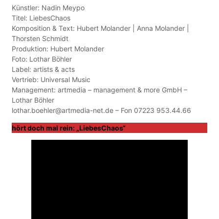
Künstler: Nadin Meypo
Titel: LiebesChaos
Komposition & Text: Hubert Molander | Anna Molander |
Thorsten Schmidt
Produktion: Hubert Molander
Foto: Lothar Böhler
Label: artists & acts
Vertrieb: Universal Music
Management: artmedia – management & more GmbH –
Lothar Böhler
lothar.boehler@artmedia-net.de – Fon 07223 953.44.66
hört doch mal rein: „LiebesChaos“