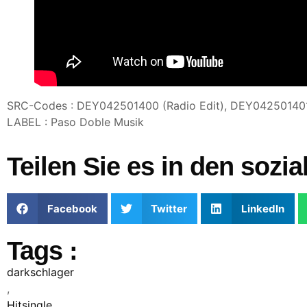
SRC-Codes : DEY042501400 (Radio Edit), DEY042501401 
LABEL : Paso Doble Musik
Teilen Sie es in den sozi
Facebook
Twitter
LinkedIn
Tags :
darkschlager
,
Hitsingle