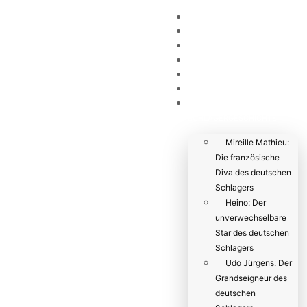
HOME
NEWS
KÜNSTLER
ÜBER UNS
VIDEO
EVENTS
DEUTSCHE
SCHLAGERGESCHICHTE
Mireille Mathieu:
Die französische
Diva des deutschen
Schlagers
Heino: Der
unverwechselbare
Star des deutschen
Schlagers
Udo Jürgens: Der
Grandseigneur des
deutschen