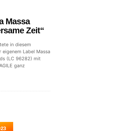
la Massa
rsame Zeit“
rtete in diesem
r eigenem Label Massa
ds (LC 96282) mit
AGILE ganz
023