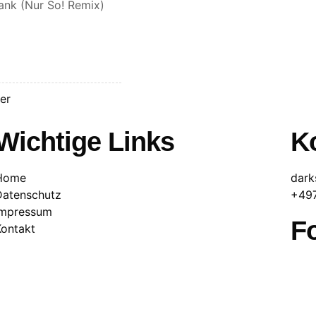
ank (Nur So! Remix)
er
Wichtige Links
Ko
Home
dark
Datenschutz
+49
Impressum
F
Kontakt