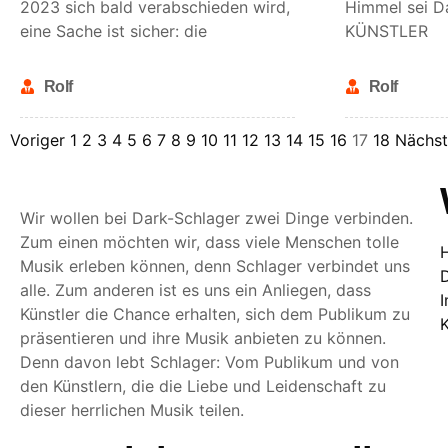
2023 sich bald verabschieden wird,
Himmel sei D
eine Sache ist sicher: die
KÜNSTLER
Rolf
Rolf
Voriger
1
2
3
4
5
6
7
8
9
10
11
12
13
14
15
16
17
18
Nächst
Wir wollen bei Dark-Schlager zwei Dinge verbinden.
Zum einen möchten wir, dass viele Menschen tolle
Musik erleben können, denn Schlager verbindet uns
alle. Zum anderen ist es uns ein Anliegen, dass
Künstler die Chance erhalten, sich dem Publikum zu
präsentieren und ihre Musik anbieten zu können.
Denn davon lebt Schlager: Vom Publikum und von
den Künstlern, die die Liebe und Leidenschaft zu
dieser herrlichen Musik teilen.