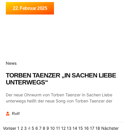
22. Februar 2025
News
TORBEN TAENZER „IN SACHEN LIEBE
UNTERWEGS“
Der neue Ohrwurm von Torben Taenzer In Sachen Liebe
unterwegs heißt der neue Song von Torben Taenzer der
Rolf
Voriger
1
2
3
4
5
6
7
8
9
10
11
12
13
14
15
16
17
18
Nächster