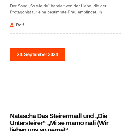
Der Song „So wie du“ handelt von der Liebe, die der
Protagonist für eine bestimmte Frau empfindet. In
Rolf
24. September 2024
NEWS
Natascha Das Steirermadl und „Die
Untersteirer“ „Mi se mamo radi (Wir
lieben uns so gerne)“