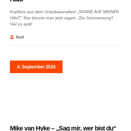
Kopfkino aus dem Urlaubsparadies! „SONNE AUF MEINER
HAUT“ Klar könnte man jetzt sagen: „Ein Sommersong?
Viel zu spät!
Rolf
4. September 2024
NEWS
Mike van Hyke – „Sag mir, wer bist du“