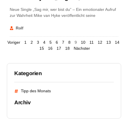
Neue Single „Sag mir, wer bist du“ – Ein emotionaler Aufruf
zur Wahrheit Mike van Hyke veröffentlicht seine
Rolf
Voriger
1
2
3
4
5
6
7
8
9
10
11
12
13
14
15
16
17
18
Nächster
Kategorien
Tipp des Monats
Archiv