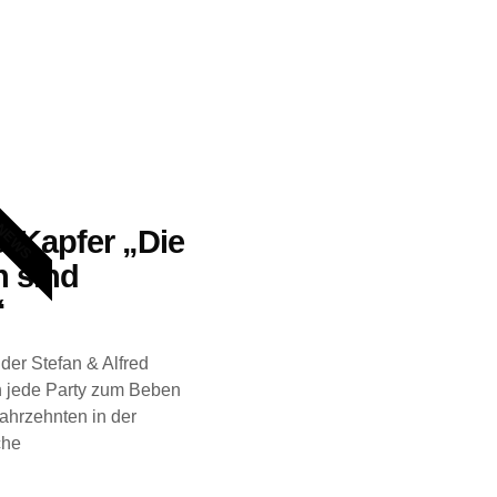
NEWS
& Kapfer „Die
 sind
“
üder Stefan & Alfred
n jede Party zum Beben
Jahrzehnten in der
che