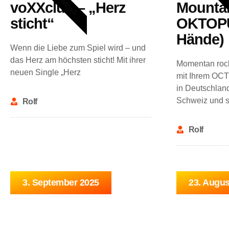
NEWS
voXXclub – „Herz
Mounta
sticht“
OKTOPU
Hände)
Wenn die Liebe zum Spiel wird – und
das Herz am höchsten sticht! Mit ihrer
Momentan roc
neuen Single „Herz
mit Ihrem OCT
in Deutschland
Schweiz und 
Rolf
Rolf
3. September 2025
23. Augus