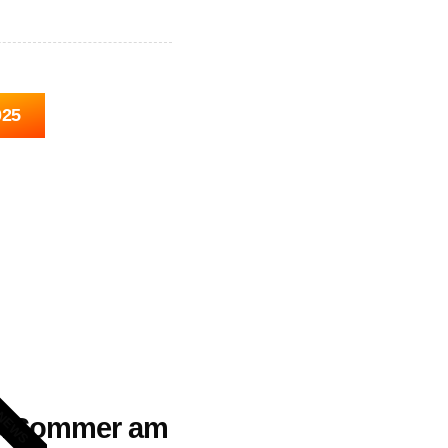
025
NEWS
erSommer am