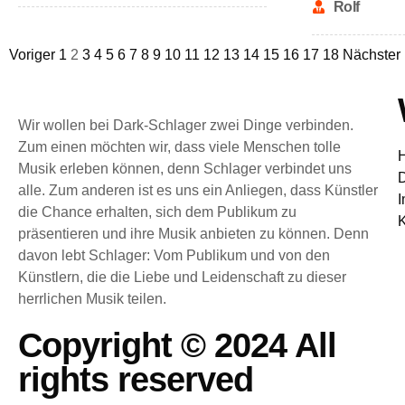
Rolf
Voriger
1
2
3
4
5
6
7
8
9
10
11
12
13
14
15
16
17
18
Nächster
Wir wollen bei Dark-Schlager zwei Dinge verbinden.
Zum einen möchten wir, dass viele Menschen tolle
Musik erleben können, denn Schlager verbindet uns
alle. Zum anderen ist es uns ein Anliegen, dass Künstler
die Chance erhalten, sich dem Publikum zu
K
präsentieren und ihre Musik anbieten zu können. Denn
davon lebt Schlager: Vom Publikum und von den
Künstlern, die die Liebe und Leidenschaft zu dieser
herrlichen Musik teilen.
Copyright © 2024 All
rights reserved