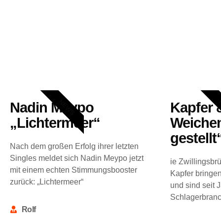
NEWS
Nadin Meypo
Kapfer 
„Lichtermeer“
Weichen
gestellt
Nach dem großen Erfolg ihrer letzten
Singles meldet sich Nadin Meypo jetzt
ie Zwillingsbr
mit einem echten Stimmungsbooster
Kapfer bringe
zurück: „Lichtermeer“
und sind seit 
Schlagerbran
Rolf