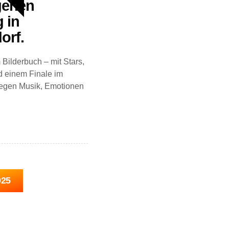
genen
 in
orf.
 Bilderbuch – mit Stars,
 einem Finale im
egen Musik, Emotionen
025