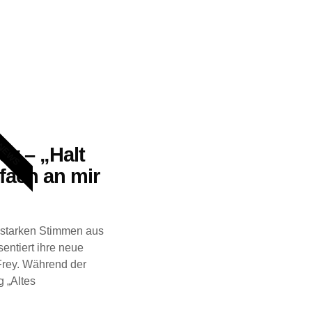
NEWS
ey – „Halt
nfach an mir
 starken Stimmen aus
sentiert ihre neue
Frey. Während der
 „Altes