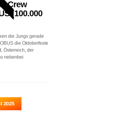
NEWS
in Crew
S (100.000
ken die Jungs gerade
OBUS die Oktoberfeste
, Österreich, der
so nebenbei
t 2025